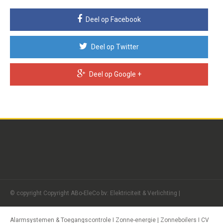
Deel op Facebook
Deel op Twitter
Deel op Google +
© copyright Copyright ABo-EleCo bv: Elektriciteit & Verlichting |
Alarmsystemen & Toegangscontrole I Zonne-energie | Zonneboilers I CV