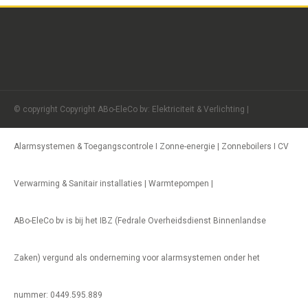
© copyright Copyright ABo-EleCo bv: Elektriciteit & Verlichting |
Alarmsystemen & Toegangscontrole I Zonne-energie | Zonneboilers I CV
Verwarming & Sanitair installaties | Warmtepompen |
ABo-EleCo bv is bij het IBZ (Fedrale Overheidsdienst Binnenlandse
Zaken) vergund als onderneming voor alarmsystemen onder het
nummer: 0449.595.889