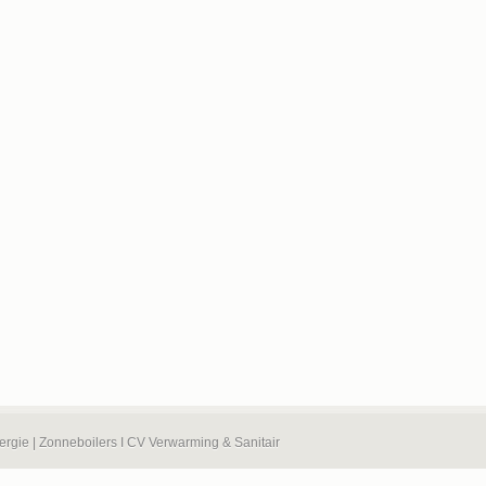
nergie | Zonneboilers I CV Verwarming & Sanitair
emen onder het nummer: 0449.595.889