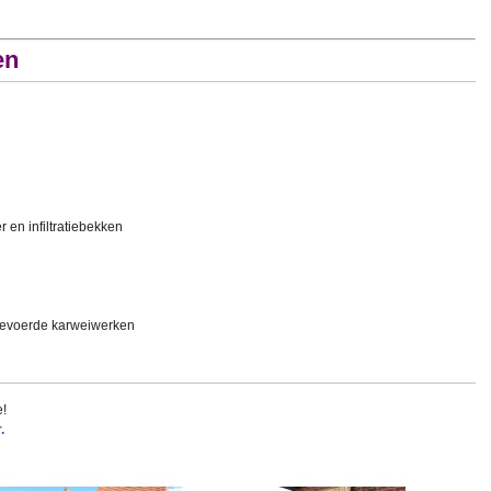
en
 en infiltratiebekken
tgevoerde karweiwerken
e!
.