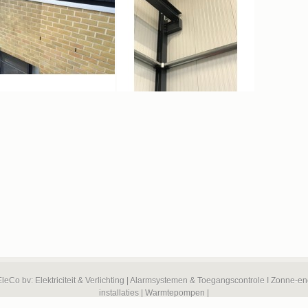
EleCo bv: Elektriciteit & Verlichting | Alarmsystemen & Toegangscontrole I Zonne-e
installaties | Warmtepompen |
le Overheidsdienst Binnenlandse Zaken) vergund als onderneming voor alarmsyst