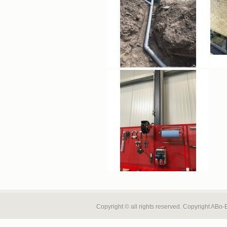
Copyright © all rights reserved. Copyright ABo-
ABo-EleCo bv is bij het IBZ (Fedra