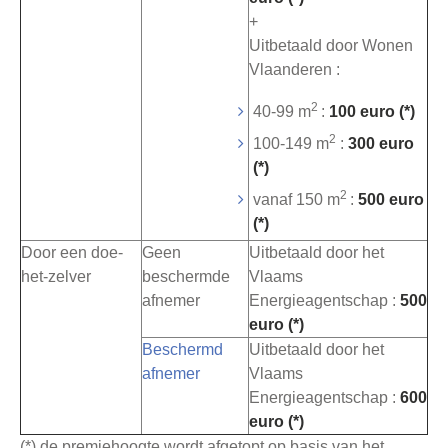
+
Uitbetaald door Wonen
Vlaanderen :
2
40-99 m
:
100 euro (*)
2
100-149 m
:
300 euro
(*)
2
vanaf 150 m
:
500 euro
(*)
Door een doe-
Geen
Uitbetaald door het
het-zelver
beschermde
Vlaams
afnemer
Energieagentschap :
500
euro (*)
Beschermd
Uitbetaald door het
afnemer
Vlaams
Energieagentschap :
600
euro (*)
(*) de premiehoogte wordt afgetopt op basis van het