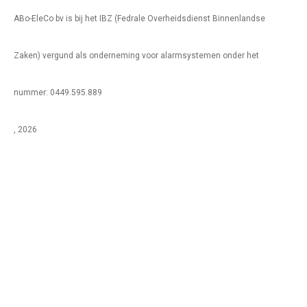
ABo-EleCo bv is bij het IBZ (Fedrale Overheidsdienst Binnenlandse
Zaken) vergund als onderneming voor alarmsystemen onder het
nummer: 0449.595.889
, 2026