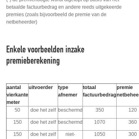
betaalde factuurbedrag en andere reeds uitgekeerde
premies (zoals bijvoorbeeld de premie van de
netbeheerder)
Enkele voorbeelden inzake
premieberekening
aantal
uitvoerder
type
totaal
premie
vierkante
afnemer
factuurbedrag
netbehee
meter
50
doe het zelf
beschermd
350
120
150
doe het zelf
beschermd
1070
360
150
doe het zelf
niet-
1050
300