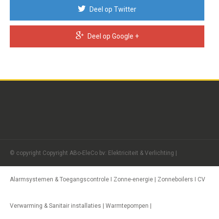
Deel op Twitter
Deel op Google +
© copyright Copyright ABo-EleCo bv: Elektriciteit & Verlichting |
Alarmsystemen & Toegangscontrole I Zonne-energie | Zonneboilers I CV
Verwarming & Sanitair installaties | Warmtepompen |