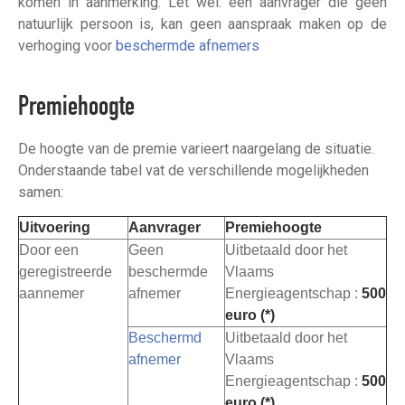
komen in aanmerking. Let wel: een aanvrager die geen
natuurlijk persoon is, kan geen aanspraak maken op de
verhoging voor
beschermde afnemers
Premiehoogte
De hoogte van de premie varieert naargelang de situatie.
Onderstaande tabel vat de verschillende mogelijkheden
samen:
Uitvoering
Aanvrager
Premiehoogte
Door een
Geen
Uitbetaald door het
geregistreerde
beschermde
Vlaams
aannemer
afnemer
Energieagentschap :
500
euro (*)
Beschermd
Uitbetaald door het
afnemer
Vlaams
Energieagentschap :
500
euro (*)