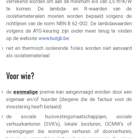
verrekend worden om aan de minimum eis van 3,5 m²K/W
te komen. De lambda- en R-waarden van de
isolatiematerialen moeten worden bepaald volgens de
richtlijnen van de norm NBN B 62-002. De lambdawaarden
volgens de ATG-keuring zijn onder meer terug te vinden
op de website
www.butgb.be
.
riet en thermisch isolerende folies worden niet aanvaard
als isolatiemateriaal
Voor wie?
de
eenmalige
premie kan aangevraagd worden door een
eigenaar en/of huurder (diegene die de factuur voor de
investering heeft betaald)
de sociale huisvestingsmaatschappijen, sociale
verhuurkantoren (SVK's), lokale besturen, OCMW’s of
verenigingen die woningen verhuren of doorverhuren,