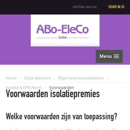
info@abo-eleco.be
03/605 86 55
Menu
Home
Onze diensten
Algemene karweiwerken
Isolatie & EPB Norm
Voorwaarden
Voorwaarden isolatiepremies
Welke voorwaarden zijn van toepassing?